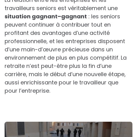
travailleurs seniors est véritablement une
s
i
t
u
a
t
i
o
n
g
a
g
n
a
n
t
–
g
a
g
n
a
n
t
: les seniors
peuvent continuer à contribuer tout en
profitant des avantages d’une activité
professionnelle, et les entreprises disposent
d’une main-d’œuvre précieuse dans un
environnement de plus en plus compétitif. La
retraite n’est peut-être plus la fin d’une
carrière, mais le début d’une nouvelle étape,
aussi enrichissante pour le travailleur que
pour l’entreprise.
Post
navigation