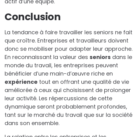
actif d’une équipe.
Conclusion
La tendance à faire travailler les seniors ne fait
que croître. Entreprises et travailleurs doivent
donc se mobiliser pour adapter leur approche.
En reconnaissant la valeur des
s
e
n
i
o
r
s
dans le
monde du travail, les entreprises peuvent
bénéficier d’une main-d’œuvre riche en
e
x
p
é
r
i
e
n
c
e
tout en offrant une qualité de vie
améliorée à ceux qui choisissent de prolonger
leur activité. Les répercussions de cette
dynamique seront probablement profondes,
tant sur le marché du travail que sur la société
dans son ensemble.
La relation entre les entreprises et les