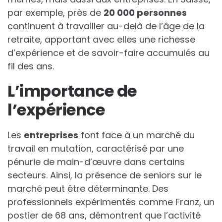
par exemple, près de
2
0
0
0
0
p
e
r
s
o
n
n
e
s
continuent à travailler au-delà de l’âge de la
retraite, apportant avec elles une richesse
d’expérience et de savoir-faire accumulés au
fil des ans.
L’importance de
l’expérience
Les
e
n
t
r
e
p
r
i
s
e
s
font face à un marché du
travail en mutation, caractérisé par une
pénurie de main-d’œuvre dans certains
secteurs. Ainsi, la présence de seniors sur le
marché peut être déterminante. Des
professionnels expérimentés comme Franz, un
postier de 68 ans, démontrent que l’activité