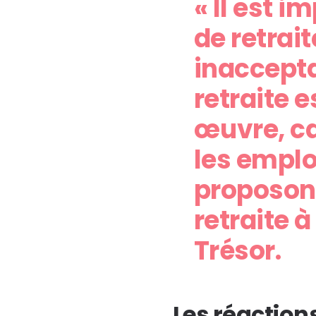
« Il est 
de retrait
inaccepta
retraite e
œuvre, car
les emplo
proposons
retraite à
Trésor.
Les réaction