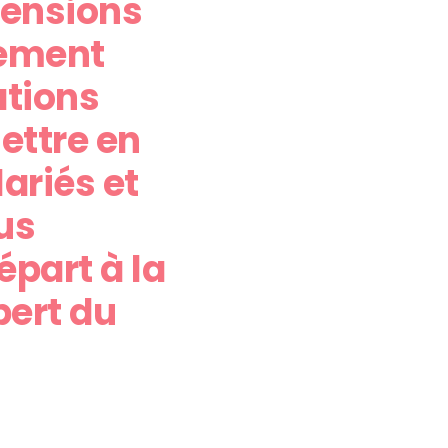
pensions
quement
ations
mettre en
lariés et
us
épart à la
pert du