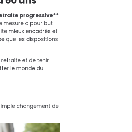
à 60 ans
e
t
r
a
i
t
e
p
r
o
g
r
e
s
s
i
v
e
*
*
te mesure a pour but
aite mieux encadrés et
ise que les dispositions
etraite et de tenir
tter le monde du
simple changement de