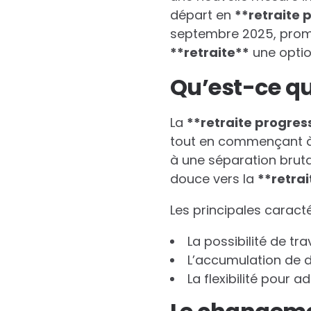
départ en
*
*
r
e
t
r
a
i
t
e
septembre 2025, promet
*
*
r
e
t
r
a
i
t
e
*
*
une optio
Qu’est-ce qu
La
*
*
r
e
t
r
a
i
t
e
p
r
o
g
r
e
s
tout en commençant à p
à une séparation bruta
douce vers la
*
*
r
e
t
r
a
i
Les principales caract
La possibilité de tr
L’accumulation de dr
La flexibilité pour 