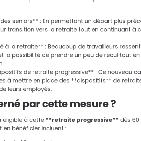
 des seniors** : En permettant un départ plus préco
ur transition vers la retraite tout en continuant à
lié à la retraite** : Beaucoup de travailleurs ressen
et la possibilité de prendre un peu de recul tout en
n.
positifs de retraite progressive** : Ce nouveau cad
s à mettre en place des **dispositifs** de retrait
de leurs employés.
erné par cette mesure ?
 éligible à cette
*
*
r
e
t
r
a
i
t
e
p
r
o
g
r
e
s
s
i
v
e
*
*
dès 60 a
 en bénéficier incluent :