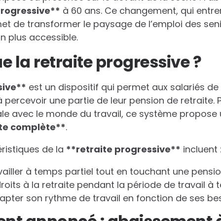
p
r
o
g
r
e
s
s
i
v
e
*
*
à 60 ans. Ce changement, qui entrera
 de transformer le paysage de l’emploi des senio
n plus accessible.
e la retraite progressive ?
s
i
v
e
*
*
est un dispositif qui permet aux salariés de r
ercevoir une partie de leur pension de retraite. P
le avec le monde du travail, ce système propose u
t
e
c
o
m
p
l
è
t
e
*
*
.
éristiques de la
*
*
r
e
t
r
a
i
t
e
p
r
o
g
r
e
s
s
i
v
e
*
*
incluent 
availler à temps partiel tout en touchant une pensio
oits à la retraite pendant la période de travail à t
adapter son rythme de travail en fonction de ses be