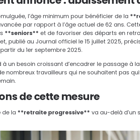
nt annoncé : abaissement 
romulguée, l’âge minimum pour bénéficier de la
*
*
r
 avancée par rapport à l’âge actuel de 62 ans. Cet
es
*
*
s
e
n
i
o
r
s
*
*
et de favoriser des départs en retr
, publié au Journal officiel le 15 juillet 2025, préc
 partir du 1er septembre 2025.
 à un besoin croissant d’encadrer le passage à la r
e nombreux travailleurs qui ne souhaitent pas qui
emain.
ions de cette mesure
 de la
*
*
r
e
t
r
a
i
t
e
p
r
o
g
r
e
s
s
i
v
e
*
*
va au-delà d’un 