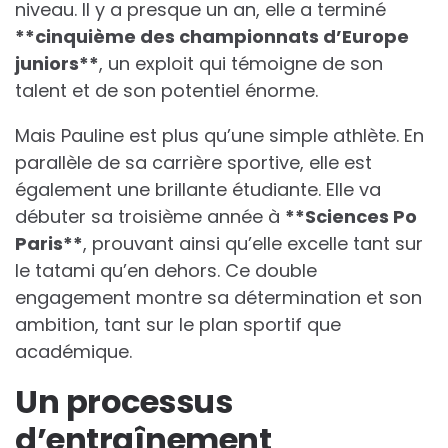
niveau. Il y a presque un an, elle a terminé
*
*
c
i
n
q
u
i
è
m
e
d
e
s
c
h
a
m
p
i
o
n
n
a
t
s
d
’
E
u
r
o
p
e
j
u
n
i
o
r
s
*
*
, un exploit qui témoigne de son
talent et de son potentiel énorme.
Mais Pauline est plus qu’une simple athlète. En
parallèle de sa carrière sportive, elle est
également une brillante étudiante. Elle va
débuter sa troisième année à
*
*
S
c
i
e
n
c
e
s
P
o
P
a
r
i
s
*
*
, prouvant ainsi qu’elle excelle tant sur
le tatami qu’en dehors. Ce double
engagement montre sa détermination et son
ambition, tant sur le plan sportif que
académique.
Un processus
d’entraînement