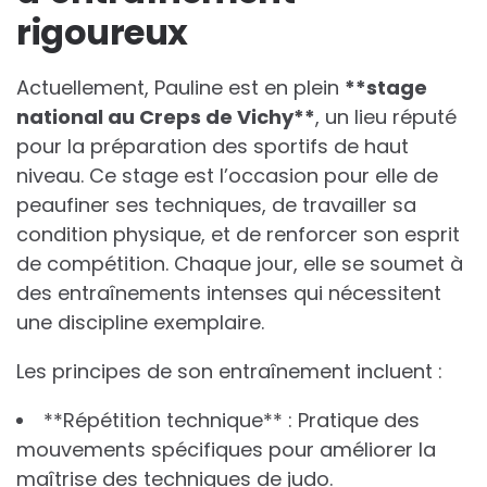
rigoureux
Actuellement, Pauline est en plein
*
*
s
t
a
g
e
n
a
t
i
o
n
a
l
a
u
C
r
e
p
s
d
e
V
i
c
h
y
*
*
, un lieu réputé
pour la préparation des sportifs de haut
niveau. Ce stage est l’occasion pour elle de
peaufiner ses techniques, de travailler sa
condition physique, et de renforcer son esprit
de compétition. Chaque jour, elle se soumet à
des entraînements intenses qui nécessitent
une discipline exemplaire.
Les principes de son entraînement incluent :
**Répétition technique** : Pratique des
mouvements spécifiques pour améliorer la
maîtrise des techniques de judo.