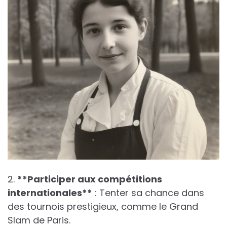
2.
*
*
P
a
r
t
i
c
i
p
e
r
a
u
x
c
o
m
p
é
t
i
t
i
o
n
s
i
n
t
e
r
n
a
t
i
o
n
a
l
e
s
*
*
: Tenter sa chance dans
des tournois prestigieux, comme le Grand
Slam de Paris.