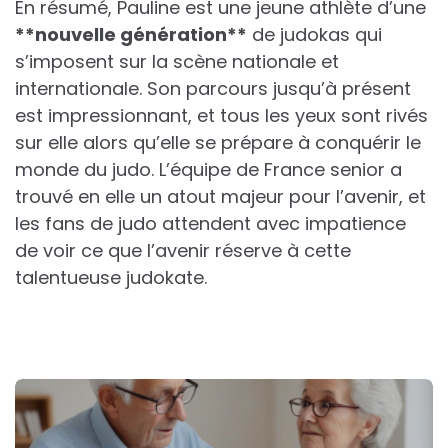
En résumé, Pauline est une jeune athlète d’une
*
*
n
o
u
v
e
l
l
e
g
é
n
é
r
a
t
i
o
n
*
*
de judokas qui
s’imposent sur la scène nationale et
internationale. Son parcours jusqu’à présent
est impressionnant, et tous les yeux sont rivés
sur elle alors qu’elle se prépare à conquérir le
monde du judo. L’équipe de France senior a
trouvé en elle un atout majeur pour l’avenir, et
les fans de judo attendent avec impatience
de voir ce que l’avenir réserve à cette
talentueuse judokate.
Post
navigation