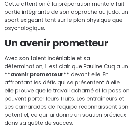
Cette attention à la préparation mentale fait
partie intégrante de son approche au judo, un
sport exigeant tant sur le plan physique que
psychologique.
Un avenir prometteur
Avec son talent indéniable et sa
détermination, il est clair que Pauline Cuq a un
*
*
a
v
e
n
i
r
p
r
o
m
e
t
t
e
u
r
*
*
devant elle. En
affrontant les défis qui se présentent à elle,
elle prouve que le travail acharné et la passion
peuvent porter leurs fruits. Les entraîneurs et
ses camarades de l’équipe reconnaissent son
potentiel, ce qui lui donne un soutien précieux
dans sa quête de succès.