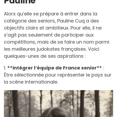
Pauline
Alors qu’elle se prépare à entrer dans la
catégorie des seniors, Pauline Cuq a des
objectifs clairs et ambitieux. Pour elle, il ne
s’agit pas seulement de participer aux
compétitions, mais de se faire un nom parmi
les meilleures judokates françaises. Voici
quelques-unes de ses aspirations :
1.
*
*
I
n
t
é
g
r
e
r
l
‘
é
q
u
i
p
e
d
e
F
r
a
n
c
e
s
e
n
i
o
r
*
*
:
Être sélectionnée pour représenter le pays sur
la scène internationale.