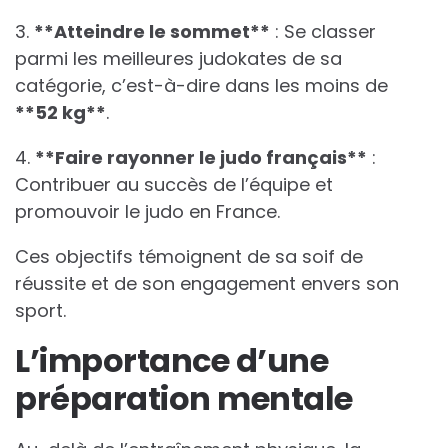
3.
*
*
A
t
t
e
i
n
d
r
e
l
e
s
o
m
m
e
t
*
*
: Se classer
parmi les meilleures judokates de sa
catégorie, c’est-à-dire dans les moins de
*
*
5
2
k
g
*
*
.
4.
*
*
F
a
i
r
e
r
a
y
o
n
n
e
r
l
e
j
u
d
o
f
r
a
n
ç
a
i
s
*
*
:
Contribuer au succès de l’équipe et
promouvoir le judo en France.
Ces objectifs témoignent de sa soif de
réussite et de son engagement envers son
sport.
L’importance d’une
préparation mentale