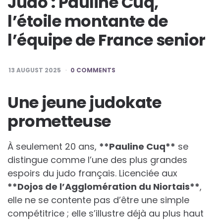
Judo : Pauline Cuq,
l’étoile montante de
l’équipe de France senior
13 AUGUST 2025
0 COMMENTS
Une jeune judokate
prometteuse
À seulement 20 ans,
*
*
P
a
u
l
i
n
e
C
u
q
*
*
se
distingue comme l’une des plus grandes
espoirs du judo français. Licenciée aux
*
*
D
o
j
o
s
d
e
l
’
A
g
g
l
o
m
é
r
a
t
i
o
n
d
u
N
i
o
r
t
a
i
s
*
*
,
elle ne se contente pas d’être une simple
compétitrice ; elle s’illustre déjà au plus haut