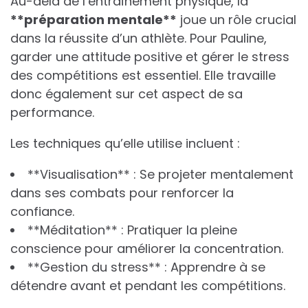
Au-delà de l’entraînement physique, la
*
*
p
r
é
p
a
r
a
t
i
o
n
m
e
n
t
a
l
e
*
*
joue un rôle crucial
dans la réussite d’un athlète. Pour Pauline,
garder une attitude positive et gérer le stress
des compétitions est essentiel. Elle travaille
donc également sur cet aspect de sa
performance.
Les techniques qu’elle utilise incluent :
**Visualisation** : Se projeter mentalement
dans ses combats pour renforcer la
confiance.
**Méditation** : Pratiquer la pleine
conscience pour améliorer la concentration.
**Gestion du stress** : Apprendre à se
détendre avant et pendant les compétitions.