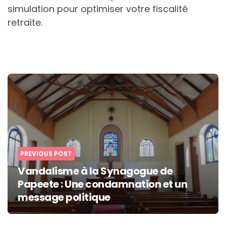
simulation pour optimiser votre fiscalité
retraite.
Post
navigation
PREVIOUS POST
Vandalisme à la Synagogue de
Papeete : Une condamnation et un
message politique