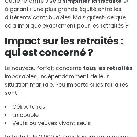
Cette réforme vise à
s
i
m
p
l
i
f
i
e
r
l
a
f
i
s
c
a
l
i
t
é
et
à garantir une plus grande équité entre les
différents contribuables. Mais qu’est-ce que
cela implique exactement pour les retraités ?
Impact sur les retraités :
qui est concerné ?
Le nouveau forfait concerne
t
o
u
s
l
e
s
r
e
t
r
a
i
t
é
s
imposables, indépendamment de leur
situation maritale. Peu importe si les retraités
sont :
Célibataires
En couple
Veufs ou veuves vivant seuls
Le forfait de 2 000 € s’appliquera de la même