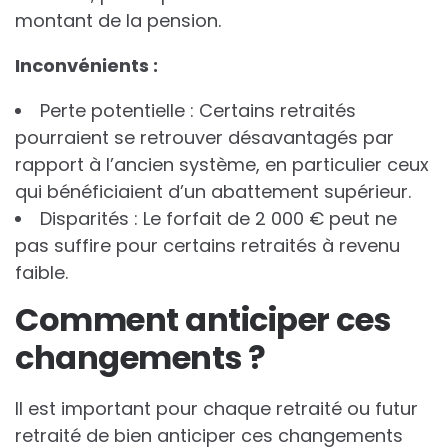
montant de la pension.
I
n
c
o
n
v
é
n
i
e
n
t
s
:
Perte potentielle : Certains retraités
pourraient se retrouver désavantagés par
rapport à l’ancien système, en particulier ceux
qui bénéficiaient d’un abattement supérieur.
Disparités : Le forfait de 2 000 € peut ne
pas suffire pour certains retraités à revenu
faible.
Comment anticiper ces
changements ?
Il est important pour chaque retraité ou futur
retraité de bien anticiper ces changements