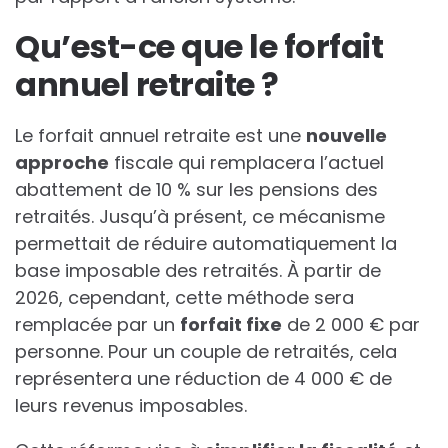
Qu’est-ce que le forfait
annuel retraite ?
Le forfait annuel retraite est une
n
o
u
v
e
l
l
e
a
p
p
r
o
c
h
e
fiscale qui remplacera l’actuel
abattement de 10 % sur les pensions des
retraités. Jusqu’à présent, ce mécanisme
permettait de réduire automatiquement la
base imposable des retraités. À partir de
2026, cependant, cette méthode sera
remplacée par un
f
o
r
f
a
i
t
f
i
x
e
de 2 000 € par
personne. Pour un couple de retraités, cela
représentera une réduction de 4 000 € de
leurs revenus imposables.