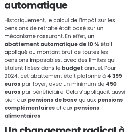
automatique
Historiquement, le calcul de l’impôt sur les
pensions de retraite était basé sur un
mécanisme rassurant. En effet, un
a
b
a
t
t
e
m
e
n
t
a
u
t
o
m
a
t
i
q
u
e
d
e
1
0
%
était
appliqué au montant brut de toutes les
pensions imposables, avec des limites qui
étaient fixées dans le
b
u
d
g
e
t
annuel. Pour
2024, cet abattement était plafonné à
4
3
9
9
e
u
r
o
s
par foyer, avec un minimum de
4
5
0
e
u
r
o
s
par bénéficiaire. Cela s’appliquait aussi
bien aux
p
e
n
s
i
o
n
s
d
e
b
a
s
e
qu’aux
p
e
n
s
i
o
n
s
c
o
m
p
l
é
m
e
n
t
a
i
r
e
s
et aux
p
e
n
s
i
o
n
s
a
l
i
m
e
n
t
a
i
r
e
s
.
Un changement radical à