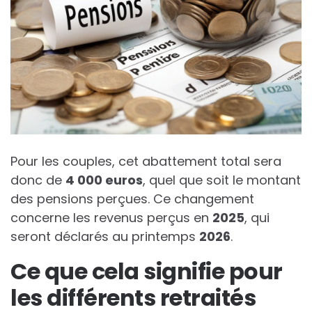
Pour les couples, cet abattement total sera
donc de
4
0
0
0
e
u
r
o
s
, quel que soit le montant
des pensions perçues. Ce changement
concerne les revenus perçus en
2
0
2
5
, qui
seront déclarés au printemps
2
0
2
6
.
Ce que cela signifie pour
les différents retraités