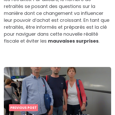
retraités se posant des questions sur la
manière dont ce changement va influencer
leur pouvoir d’achat est croissant. En tant que
retraités, être informés et préparés est la clé
pour naviguer dans cette nouvelle réalité
fiscale et éviter les
m
a
u
v
a
i
s
e
s
s
u
r
p
r
i
s
e
s
.
Post
navigation
PREVIOUS POST