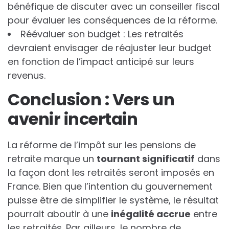
bénéfique de discuter avec un conseiller fiscal
pour évaluer les conséquences de la réforme.
Réévaluer son budget : Les retraités
devraient envisager de réajuster leur budget
en fonction de l’impact anticipé sur leurs
revenus.
Conclusion : Vers un
avenir incertain
La réforme de l’impôt sur les pensions de
retraite marque un
t
o
u
r
n
a
n
t
s
i
g
n
i
f
i
c
a
t
i
f
dans
la façon dont les retraités seront imposés en
France. Bien que l’intention du gouvernement
puisse être de simplifier le système, le résultat
pourrait aboutir à une
i
n
é
g
a
l
i
t
é
a
c
c
r
u
e
entre
les retraités. Par ailleurs, le nombre de