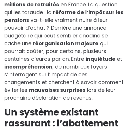
m
i
l
l
i
o
n
s
d
e
r
e
t
r
a
i
t
é
s
en France. La question
qui les taraude : la
r
é
f
o
r
m
e
d
e
l
‘
i
m
p
ô
t
s
u
r
l
e
s
p
e
n
s
i
o
n
s
va-t-elle vraiment nuire à leur
pouvoir d’achat ? Derrière une annonce
budgétaire qui peut sembler anodine se
cache une
r
é
o
r
g
a
n
i
s
a
t
i
o
n
m
a
j
e
u
r
e
qui
pourrait coûter, pour certains, plusieurs
centaines d’euros par an. Entre
i
n
q
u
i
é
t
u
d
e
et
i
n
c
o
m
p
r
é
h
e
n
s
i
o
n
, de nombreux foyers
s’interrogent sur l’impact de ces
changements et cherchent à savoir comment
éviter les
m
a
u
v
a
i
s
e
s
s
u
r
p
r
i
s
e
s
lors de leur
prochaine déclaration de revenus.
Un système existant
rassurant : l’abattement