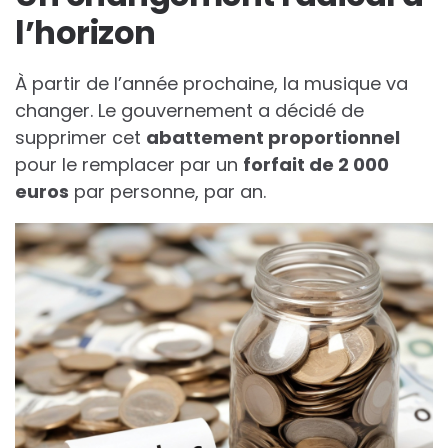
l’horizon
À partir de l’année prochaine, la musique va
changer. Le gouvernement a décidé de
supprimer cet
a
b
a
t
t
e
m
e
n
t
p
r
o
p
o
r
t
i
o
n
n
e
l
pour le remplacer par un
f
o
r
f
a
i
t
d
e
2
0
0
0
e
u
r
o
s
par personne, par an.