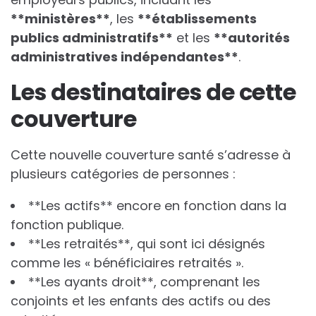
*
*
m
i
n
i
s
t
è
r
e
s
*
*
, les
*
*
é
t
a
b
l
i
s
s
e
m
e
n
t
s
p
u
b
l
i
c
s
a
d
m
i
n
i
s
t
r
a
t
i
f
s
*
*
et les
*
*
a
u
t
o
r
i
t
é
s
a
d
m
i
n
i
s
t
r
a
t
i
v
e
s
i
n
d
é
p
e
n
d
a
n
t
e
s
*
*
.
Les destinataires de cette
couverture
Cette nouvelle couverture santé s’adresse à
plusieurs catégories de personnes :
**Les actifs** encore en fonction dans la
fonction publique.
**Les retraités**, qui sont ici désignés
comme les « bénéficiaires retraités ».
**Les ayants droit**, comprenant les
conjoints et les enfants des actifs ou des