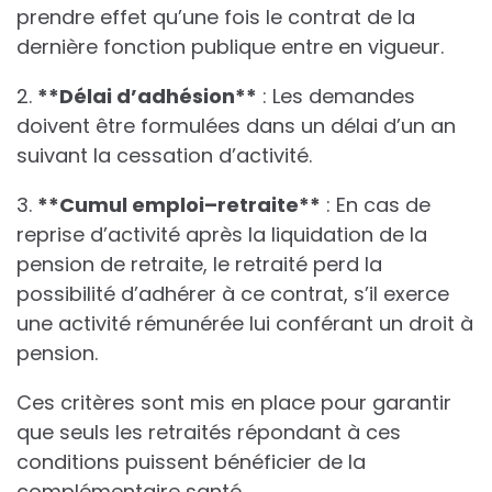
prendre effet qu’une fois le contrat de la
dernière fonction publique entre en vigueur.
2.
*
*
D
é
l
a
i
d
’
a
d
h
é
s
i
o
n
*
*
: Les demandes
doivent être formulées dans un délai d’un an
suivant la cessation d’activité.
3.
*
*
C
u
m
u
l
e
m
p
l
o
i
–
r
e
t
r
a
i
t
e
*
*
: En cas de
reprise d’activité après la liquidation de la
pension de retraite, le retraité perd la
possibilité d’adhérer à ce contrat, s’il exerce
une activité rémunérée lui conférant un droit à
pension.
Ces critères sont mis en place pour garantir
que seuls les retraités répondant à ces
conditions puissent bénéficier de la
complémentaire santé.