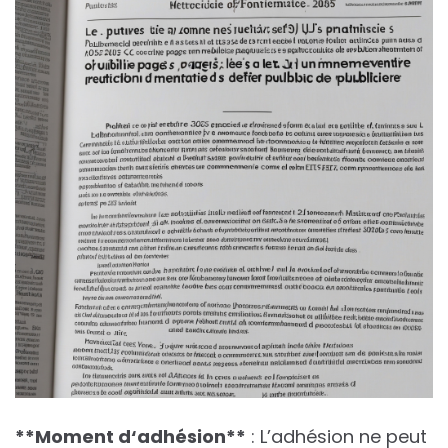
*
*
M
o
m
e
n
t
d
‘
a
d
h
é
s
i
o
n
*
*
: L’adhésion ne peut