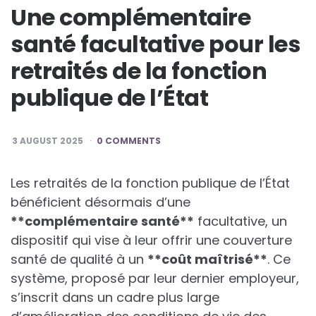
Une complémentaire
santé facultative pour les
retraités de la fonction
publique de l’État
3 AUGUST 2025
0 COMMENTS
Les retraités de la fonction publique de l’État
bénéficient désormais d’une
*
*
c
o
m
p
l
é
m
e
n
t
a
i
r
e
s
a
n
t
é
*
*
facultative, un
dispositif qui vise à leur offrir une couverture
santé de qualité à un
*
*
c
o
û
t
m
a
î
t
r
i
s
é
*
*
. Ce
système, proposé par leur dernier employeur,
s’inscrit dans un cadre plus large