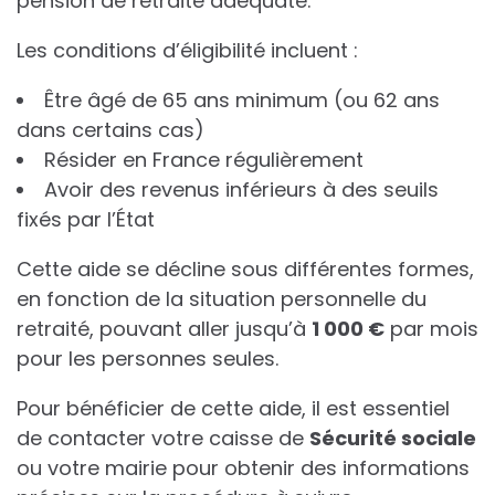
pension de retraite adéquate.
Les conditions d’éligibilité incluent :
Être âgé de 65 ans minimum (ou 62 ans
dans certains cas)
Résider en France régulièrement
Avoir des revenus inférieurs à des seuils
fixés par l’État
Cette aide se décline sous différentes formes,
en fonction de la situation personnelle du
retraité, pouvant aller jusqu’à
1
0
0
0
€
par mois
pour les personnes seules.
Pour bénéficier de cette aide, il est essentiel
de contacter votre caisse de
S
é
c
u
r
i
t
é
s
o
c
i
a
l
e
ou votre mairie pour obtenir des informations