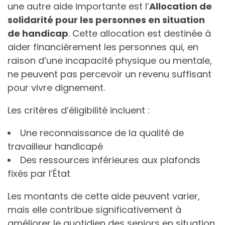
une autre aide importante est l’
A
l
l
o
c
a
t
i
o
n
d
e
s
o
l
i
d
a
r
i
t
é
p
o
u
r
l
e
s
p
e
r
s
o
n
n
e
s
e
n
s
i
t
u
a
t
i
o
n
d
e
h
a
n
d
i
c
a
p
. Cette allocation est destinée à
aider financièrement les personnes qui, en
raison d’une incapacité physique ou mentale,
ne peuvent pas percevoir un revenu suffisant
pour vivre dignement.
Les critères d’éligibilité incluent :
Une reconnaissance de la qualité de
travailleur handicapé
Des ressources inférieures aux plafonds
fixés par l’État
Les montants de cette aide peuvent varier,
mais elle contribue significativement à
améliorer le quotidien des seniors en situation