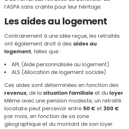
l’ASPA sans crainte pour leur héritage.
Les aides au logement
Contrairement à une idée reçue, les retraités
ont également droit à des
a
i
d
e
s
a
u
l
o
g
e
m
e
n
t
, telles que :
APL (Aide personnalisée au logement)
ALS (Allocation de logement sociale)
Ces aides sont déterminées en fonction des
r
e
v
e
n
u
s
, de la
s
i
t
u
a
t
i
o
n
f
a
m
i
l
i
a
l
e
et du
l
o
y
e
r
.
Même avec une pension modeste, un retraité
locataire peut percevoir entre
5
0
€
et
3
0
0
€
par mois, en fonction de sa zone
géographique et du montant de son loyer.