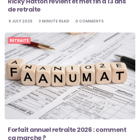
Ricky Hatton revient et met fin à 13 ans
de retraite
9 JULY 2025
3
MINUTE READ
0
COMMENTS
RETRAITÉ
Forfait annuel retraite 2026 : comment
ça marche ?