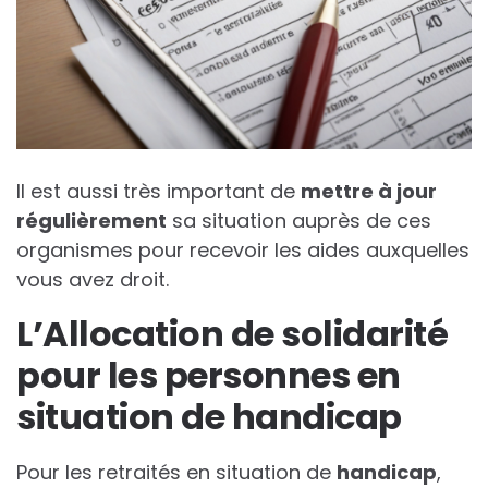
Il est aussi très important de
m
e
t
t
r
e
à
j
o
u
r
r
é
g
u
l
i
è
r
e
m
e
n
t
sa situation auprès de ces
organismes pour recevoir les aides auxquelles
vous avez droit.
L’Allocation de solidarité
pour les personnes en
situation de handicap
Pour les retraités en situation de
h
a
n
d
i
c
a
p
,