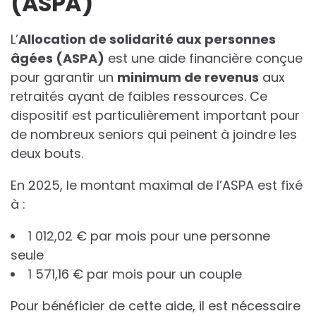
(ASPA)
L’
A
l
l
o
c
a
t
i
o
n
d
e
s
o
l
i
d
a
r
i
t
é
a
u
x
p
e
r
s
o
n
n
e
s
â
g
é
e
s
(
A
S
P
A
)
est une aide financière conçue
pour garantir un
m
i
n
i
m
u
m
d
e
r
e
v
e
n
u
s
aux
retraités ayant de faibles ressources. Ce
dispositif est particulièrement important pour
de nombreux seniors qui peinent à joindre les
deux bouts.
En 2025, le montant maximal de l’ASPA est fixé
à :
1 012,02 € par mois pour une personne
seule
1 571,16 € par mois pour un couple
Pour bénéficier de cette aide, il est nécessaire