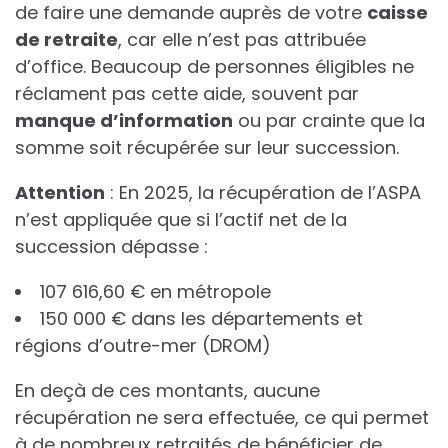
de faire une demande auprès de votre
c
a
i
s
s
e
d
e
r
e
t
r
a
i
t
e
, car elle n’est pas attribuée
d’office. Beaucoup de personnes éligibles ne
réclament pas cette aide, souvent par
m
a
n
q
u
e
d
’
i
n
f
o
r
m
a
t
i
o
n
ou par crainte que la
somme soit récupérée sur leur succession.
A
t
t
e
n
t
i
o
n
: En 2025, la récupération de l’ASPA
n’est appliquée que si l’actif net de la
succession dépasse :
107 616,60 € en métropole
150 000 € dans les départements et
régions d’outre-mer (DROM)
En deçà de ces montants, aucune
récupération ne sera effectuée, ce qui permet
à de nombreux retraités de bénéficier de