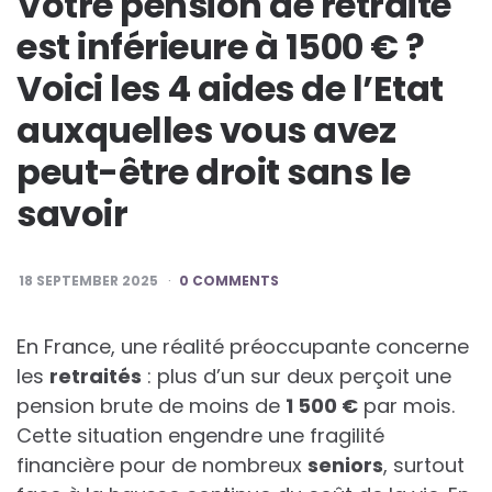
Votre pension de retraite
est inférieure à 1500 € ?
Voici les 4 aides de l’Etat
auxquelles vous avez
peut-être droit sans le
savoir
18 SEPTEMBER 2025
0 COMMENTS
En France, une réalité préoccupante concerne
les
r
e
t
r
a
i
t
é
s
: plus d’un sur deux perçoit une
pension brute de moins de
1
5
0
0
€
par mois.
Cette situation engendre une fragilité
financière pour de nombreux
s
e
n
i
o
r
s
, surtout