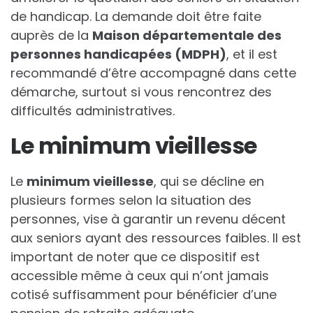
de handicap. La demande doit être faite
auprès de la
M
a
i
s
o
n
d
é
p
a
r
t
e
m
e
n
t
a
l
e
d
e
s
p
e
r
s
o
n
n
e
s
h
a
n
d
i
c
a
p
é
e
s
(
M
D
P
H
)
, et il est
recommandé d’être accompagné dans cette
démarche, surtout si vous rencontrez des
difficultés administratives.
Le minimum vieillesse
Le
m
i
n
i
m
u
m
v
i
e
i
l
l
e
s
s
e
, qui se décline en
plusieurs formes selon la situation des
personnes, vise à garantir un revenu décent
aux seniors ayant des ressources faibles. Il est
important de noter que ce dispositif est
accessible même à ceux qui n’ont jamais
cotisé suffisamment pour bénéficier d’une