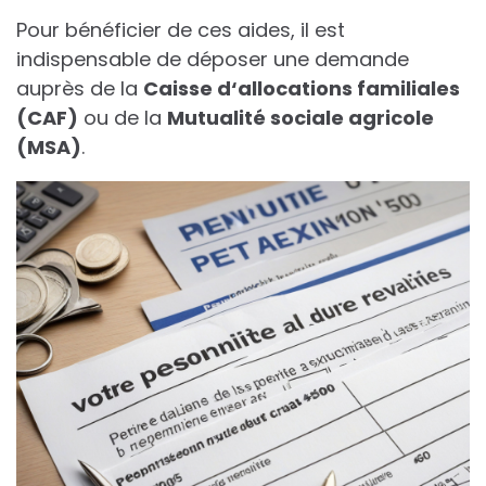
Pour bénéficier de ces aides, il est
indispensable de déposer une demande
auprès de la
C
a
i
s
s
e
d
‘
a
l
l
o
c
a
t
i
o
n
s
f
a
m
i
l
i
a
l
e
s
(
C
A
F
)
ou de la
M
u
t
u
a
l
i
t
é
s
o
c
i
a
l
e
a
g
r
i
c
o
l
e
(
M
S
A
)
.