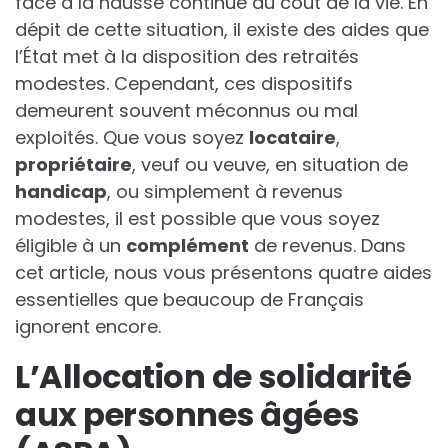
face à la hausse continue du coût de la vie. En
dépit de cette situation, il existe des aides que
l’État met à la disposition des retraités
modestes. Cependant, ces dispositifs
demeurent souvent méconnus ou mal
exploités. Que vous soyez
l
o
c
a
t
a
i
r
e
,
p
r
o
p
r
i
é
t
a
i
r
e
, veuf ou veuve, en situation de
h
a
n
d
i
c
a
p
, ou simplement à revenus
modestes, il est possible que vous soyez
éligible à un
c
o
m
p
l
é
m
e
n
t
de revenus. Dans
cet article, nous vous présentons quatre aides
essentielles que beaucoup de Français
ignorent encore.
L’Allocation de solidarité
aux personnes âgées