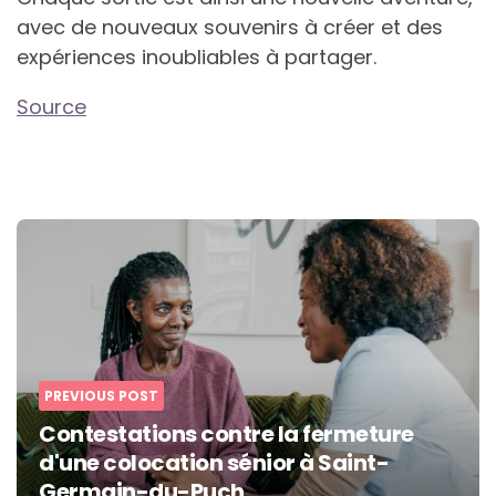
avec de nouveaux souvenirs à créer et des
expériences inoubliables à partager.
Source
Post
navigation
PREVIOUS POST
Contestations contre la fermeture
d'une colocation sénior à Saint-
Germain-du-Puch