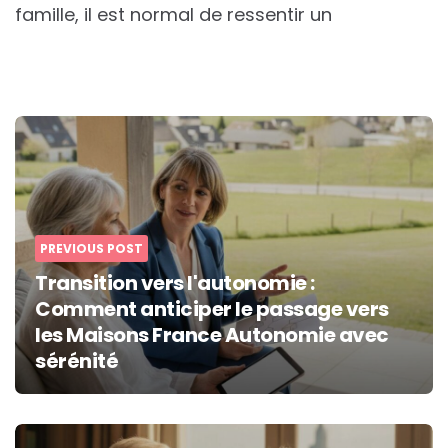
famille, il est normal de ressentir un
Post
navigation
PREVIOUS POST
Transition vers l'autonomie :
Comment anticiper le passage vers
les Maisons France Autonomie avec
sérénité