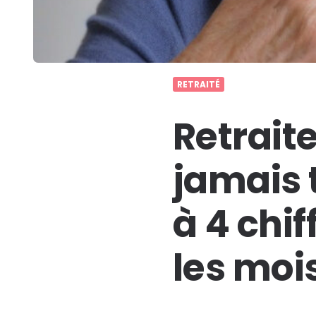
RETRAITÉ
Retraite 
jamais 
à 4 chif
les mois