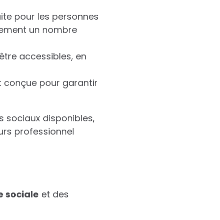
aite pour les personnes
airement un nombre
être accessibles, en
st conçue pour garantir
fs sociaux disponibles,
rs professionnel
e
s
o
c
i
a
l
e
et des