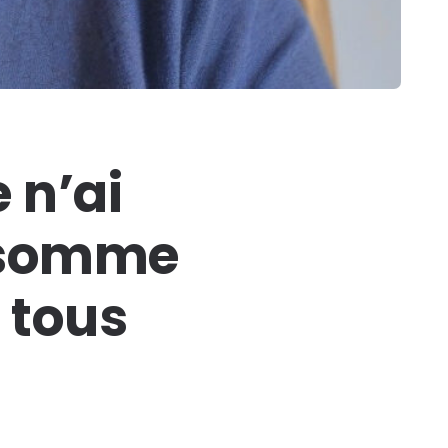
e n’ai
a somme
e tous