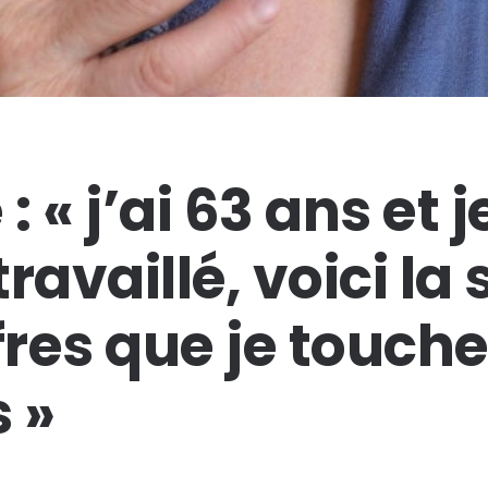
: « j’ai 63 ans et j
travaillé, voici l
fres que je touch
 »