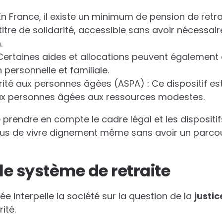
En France, il existe un minimum de pension de retr
 titre de solidarité, accessible sans avoir nécess
.
 Certaines aides et allocations peuvent également 
 personnelle et familiale.
arité aux personnes âgées (ASPA) : Ce dispositif e
x personnes âgées aux ressources modestes.
e prendre en compte le cadre légal et les dispositi
dus de vivre dignement même sans avoir un parcou
le système de retraite
tée interpelle la société sur la question de la
j
u
s
t
i
c
ité.