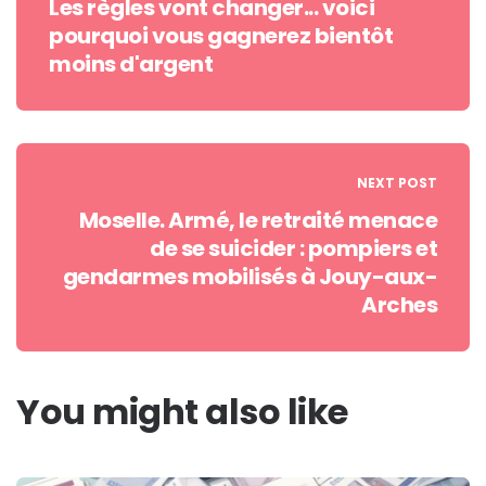
Les règles vont changer... voici
pourquoi vous gagnerez bientôt
moins d'argent
NEXT POST
Moselle. Armé, le retraité menace
de se suicider : pompiers et
gendarmes mobilisés à Jouy-aux-
Arches
You might also like