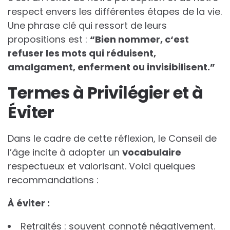
respect envers les différentes étapes de la vie.
Une phrase clé qui ressort de leurs
propositions est :
“
B
i
e
n
n
o
m
m
e
r
,
c
‘
e
s
t
r
e
f
u
s
e
r
l
e
s
m
o
t
s
q
u
i
r
é
d
u
i
s
e
n
t
,
a
m
a
l
g
a
m
e
n
t
,
e
n
f
e
r
m
e
n
t
o
u
i
n
v
i
s
i
b
i
l
i
s
e
n
t
.
”
Termes à Privilégier et à
Éviter
Dans le cadre de cette réflexion, le Conseil de
l’âge incite à adopter un
v
o
c
a
b
u
l
a
i
r
e
respectueux et valorisant. Voici quelques
recommandations :
À
é
v
i
t
e
r
:
Retraités : souvent connoté négativement.