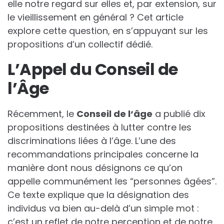
elle notre regard sur elles et, par extension, sur
le vieillissement en général ? Cet article
explore cette question, en s’appuyant sur les
propositions d’un collectif dédié.
L’Appel du Conseil de
l’Âge
Récemment, le
C
o
n
s
e
i
l
d
e
l
‘
â
g
e
a publié dix
propositions destinées à lutter contre les
discriminations liées à l’âge. L’une des
recommandations principales concerne la
manière dont nous désignons ce qu’on
appelle communément les “personnes âgées”.
Ce texte explique que la désignation des
individus va bien au-delà d’un simple mot :
c’est un reflet de notre perception et de notre