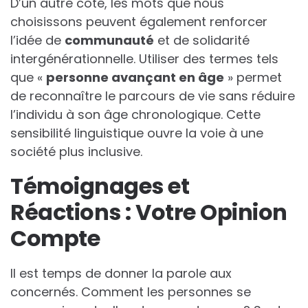
D’un autre côté, les mots que nous
choisissons peuvent également renforcer
l’idée de
c
o
m
m
u
n
a
u
t
é
et de solidarité
intergénérationnelle. Utiliser des termes tels
que «
p
e
r
s
o
n
n
e
a
v
a
n
ç
a
n
t
e
n
â
g
e
» permet
de reconnaître le parcours de vie sans réduire
l’individu à son âge chronologique. Cette
sensibilité linguistique ouvre la voie à une
société plus inclusive.
Témoignages et
Réactions : Votre Opinion
Compte
Il est temps de donner la parole aux
concernés. Comment les personnes se