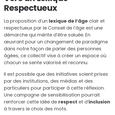
Respectueux
La proposition d’un
l
e
x
i
q
u
e
d
e
l
’
â
g
e
clair et
respectueux par le Conseil de l’âge est une
démarche qui mérite d’être saluée. En
œuvrant pour un changement de paradigme
dans notre façon de parler des personnes
âgées, ce collectif vise à créer un espace où
chacun se sente valorisé et reconnu.
Il est possible que des initiatives soient prises
par des institutions, des médias et des
particuliers pour participer à cette réflexion.
Une campagne de sensibilisation pourrait
renforcer cette idée de
r
e
s
p
e
c
t
et d’
i
n
c
l
u
s
i
o
n
à travers le choix des mots.