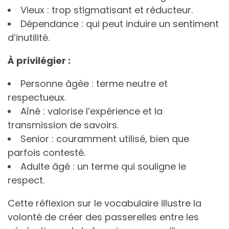
Vieux : trop stigmatisant et réducteur.
Dépendance : qui peut induire un sentiment
d’inutilité.
À
p
r
i
v
i
l
é
g
i
e
r
:
Personne âgée : terme neutre et
respectueux.
Aîné : valorise l’expérience et la
transmission de savoirs.
Senior : couramment utilisé, bien que
parfois contesté.
Adulte âgé : un terme qui souligne le
respect.
Cette réflexion sur le vocabulaire illustre la
volonté de créer des passerelles entre les