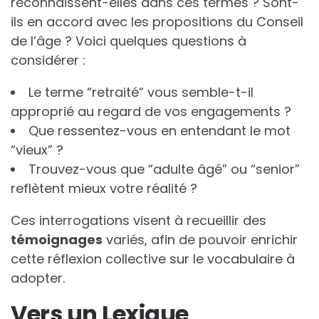
reconnaissent-elles dans ces termes ? Sont-
ils en accord avec les propositions du Conseil
de l’âge ? Voici quelques questions à
considérer :
Le terme “retraité” vous semble-t-il
approprié au regard de vos engagements ?
Que ressentez-vous en entendant le mot
“vieux” ?
Trouvez-vous que “adulte âgé” ou “senior”
reflètent mieux votre réalité ?
Ces interrogations visent à recueillir des
t
é
m
o
i
g
n
a
g
e
s
variés, afin de pouvoir enrichir
cette réflexion collective sur le vocabulaire à
adopter.
Vers un Lexique