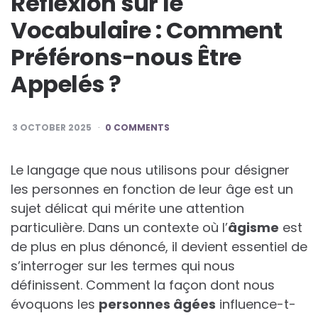
Réflexion sur le
Vocabulaire : Comment
Préférons-nous Être
Appelés ?
3 OCTOBER 2025
0 COMMENTS
Le langage que nous utilisons pour désigner
les personnes en fonction de leur âge est un
sujet délicat qui mérite une attention
particulière. Dans un contexte où l’
â
g
i
s
m
e
est
de plus en plus dénoncé, il devient essentiel de
s’interroger sur les termes qui nous
définissent. Comment la façon dont nous
évoquons les
p
e
r
s
o
n
n
e
s
â
g
é
e
s
influence-t-