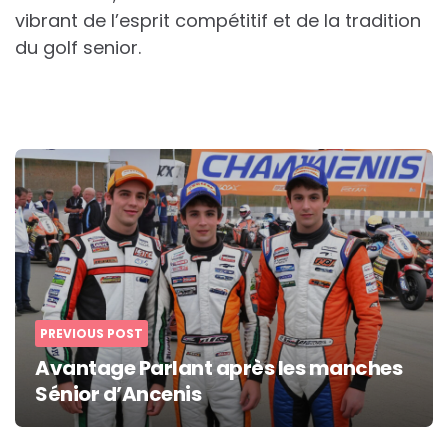
vibrant de l’esprit compétitif et de la tradition
du golf senior.
Post
navigation
PREVIOUS POST
Avantage Parlant après les manches
Sénior d’Ancenis