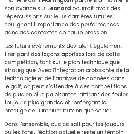
manière dont
H
a
r
r
i
n
g
t
o
n
parvient à maintenir
son avance sur
L
e
o
n
a
r
d
pourrait avoir des
répercussions sur leurs carrières futures,
soulignant l’importance des performances
dans des contextes de haute pression.
Les futurs événements devraient également
tirer parti des leçons apprises lors de cette
compétition, tant sur le plan technique que
stratégique. Avec l’intégration croissante de la
technologie et de l’analyse de données dans
le golf, on peut s’attendre à des compétitions
de plus en plus palpitantes, attirant des foules
toujours plus grandes et renforçant le
prestige de l’Omnium britannique senior.
Dans l’ensemble, que ce soit pour les joueurs
ou les fans, l’édition actuelle reste un témoin