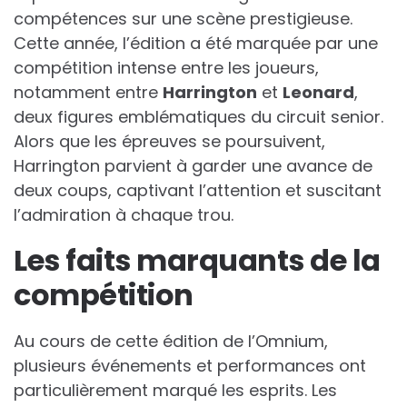
compétences sur une scène prestigieuse.
Cette année, l’édition a été marquée par une
compétition intense entre les joueurs,
notamment entre
H
a
r
r
i
n
g
t
o
n
et
L
e
o
n
a
r
d
,
deux figures emblématiques du circuit senior.
Alors que les épreuves se poursuivent,
Harrington parvient à garder une avance de
deux coups, captivant l’attention et suscitant
l’admiration à chaque trou.
Les faits marquants de la
compétition
Au cours de cette édition de l’Omnium,
plusieurs événements et performances ont
particulièrement marqué les esprits. Les