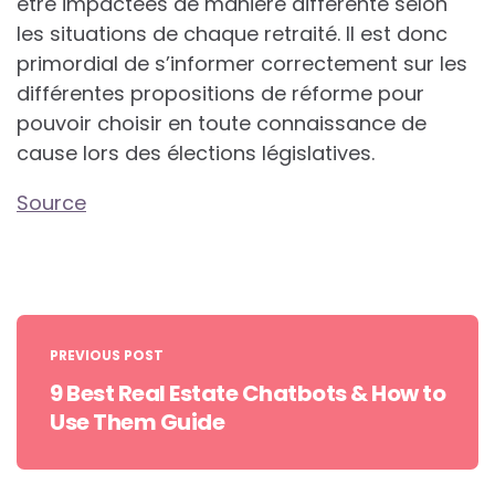
être impactées de manière différente selon
les situations de chaque retraité. Il est donc
primordial de s’informer correctement sur les
différentes propositions de réforme pour
pouvoir choisir en toute connaissance de
cause lors des élections législatives.
Source
Post
navigation
PREVIOUS POST
9 Best Real Estate Chatbots & How to
Use Them Guide