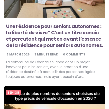
Une résidence pour seniors autonomes :
la liberté de vivre” C’est un titre concis
et percutant qui met en avant l’essence
de la résidence pour seniors autonomes.
3 MARCH 2026
3
MINUTE READ
0 COMMENTS
La commune de Chanac se lance dans un projet
innovant pour les seniors, avec la création d’une
résidence destinée à accueillir des personnes âgées
toujours autonomes, mais ayant besoin d’un…
SENIOR