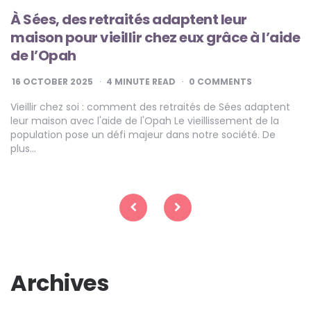
À Sées, des retraités adaptent leur
maison pour vieillir chez eux grâce à l’aide
de l’Opah
16 OCTOBER 2025
4
MINUTE READ
0 COMMENTS
Vieillir chez soi : comment des retraités de Sées adaptent
leur maison avec l'aide de l'Opah Le vieillissement de la
population pose un défi majeur dans notre société. De
plus…
Posts
pagination
Archives