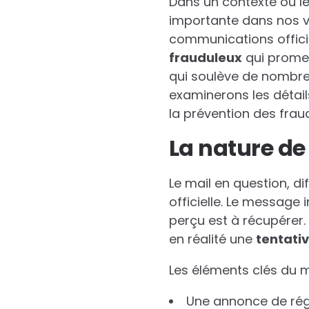
Dans un contexte où l
importante dans nos vi
communications officie
f
r
a
u
d
u
l
e
u
x
qui promet
qui soulève de nombreu
examinerons les détail
la prévention des fraud
La nature de
Le mail en question, d
officielle. Le message 
perçu est à récupérer. 
en réalité une
t
e
n
t
a
t
i
v
Les éléments clés du ma
Une annonce de régul