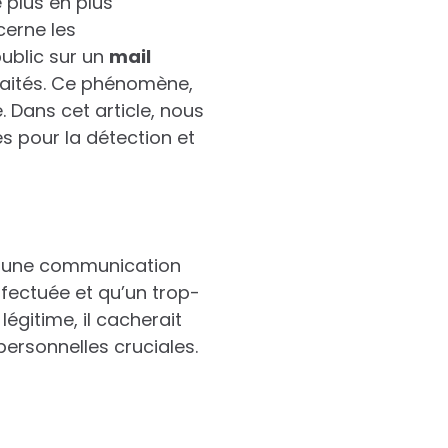
 plus en plus
cerne les
public sur un
m
a
i
l
raités. Ce phénomène,
 Dans cet article, nous
s pour la détection et
me une communication
ffectuée et qu’un trop-
égitime, il cacherait
ersonnelles cruciales.