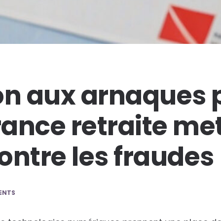
on aux arnaques 
rance retraite me
ontre les fraudes
ENTS