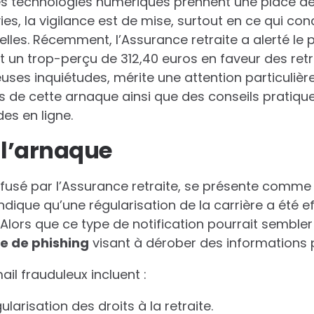
es technologies numériques prennent une place de
es, la vigilance est de mise, surtout en ce qui con
lles. Récemment, l’Assurance retraite a alerté le 
 un trop-perçu de 312,40 euros en faveur des ret
ses inquiétudes, mérite une attention particulière.
s de cette arnaque ainsi que des conseils pratique
es en ligne.
 l’arnaque
iffusé par l’Assurance retraite, se présente com
indique qu’une régularisation de la carrière a été e
Alors que ce type de notification pourrait sembler l
e
d
e
p
h
i
s
h
i
n
g
visant à dérober des informations p
il frauduleux incluent :
arisation des droits à la retraite.