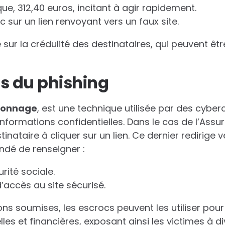
e, 312,40 euros, incitant à agir rapidement.
sur un lien renvoyant vers un faux site.
ur la crédulité des destinataires, qui peuvent être
s du phishing
o
n
n
a
g
e
, est une technique utilisée par des cyberc
informations confidentielles. Dans le cas de l’Assur
tinataire à cliquer sur un lien. Ce dernier redirige v
andé de renseigner :
ité sociale.
accès au site sécurisé.
ons soumises, les escrocs peuvent les utiliser pou
es et financières, exposant ainsi les victimes à d