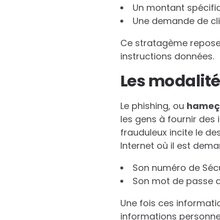
Un montant spécifiqu
Une demande de clic 
Ce stratagème repose s
instructions données.
Les modalité
Le phishing, ou
h
a
m
e
ç
les gens à fournir des 
frauduleux incite le des
Internet où il est dem
Son numéro de Sécur
Son mot de passe d’
Une fois ces informati
informations personnell