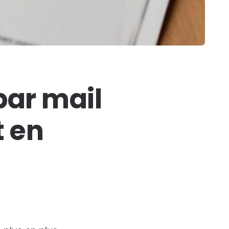
par mail
t en