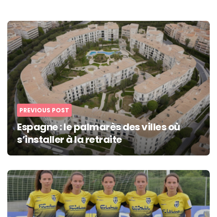
Post
navigation
PREVIOUS POST
Espagne : le palmarès des villes où
s’installer à la retraite