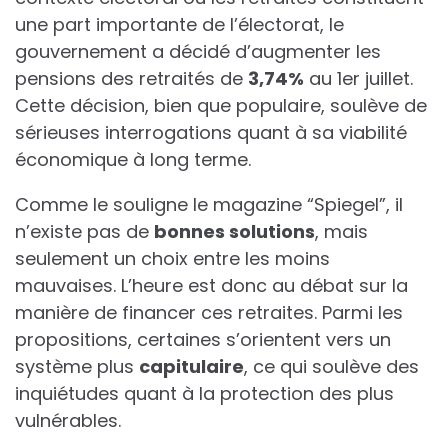
une part importante de l’électorat, le
gouvernement a décidé d’augmenter les
pensions des retraités de
3
,
7
4
%
au 1er juillet.
Cette décision, bien que populaire, soulève de
sérieuses interrogations quant à sa viabilité
économique à long terme.
Comme le souligne le magazine “Spiegel”, il
n’existe pas de
b
o
n
n
e
s
s
o
l
u
t
i
o
n
s
, mais
seulement un choix entre les moins
mauvaises. L’heure est donc au débat sur la
manière de financer ces retraites. Parmi les
propositions, certaines s’orientent vers un
système plus
c
a
p
i
t
u
l
a
i
r
e
, ce qui soulève des
inquiétudes quant à la protection des plus
vulnérables.