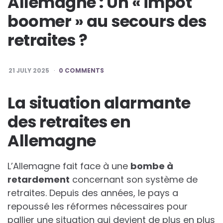
Allemagne : Un « impôt
boomer » au secours des
retraites ?
21 JULY 2025
0 COMMENTS
La situation alarmante
des retraites en
Allemagne
L’Allemagne fait face à une
b
o
m
b
e
à
r
e
t
a
r
d
e
m
e
n
t
concernant son système de
retraites. Depuis des années, le pays a
repoussé les réformes nécessaires pour
pallier une situation qui devient de plus en plus