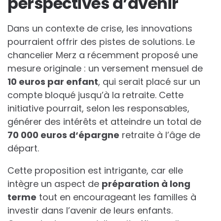
perspectives d’avenir
Dans un contexte de crise, les innovations
pourraient offrir des pistes de solutions. Le
chancelier Merz a récemment proposé une
mesure originale : un versement mensuel de
1
0
e
u
r
o
s
p
a
r
e
n
f
a
n
t
, qui serait placé sur un
compte bloqué jusqu’à la retraite. Cette
initiative pourrait, selon les responsables,
générer des intérêts et atteindre un total de
7
0
0
0
0
e
u
r
o
s
d
‘
é
p
a
r
g
n
e
retraite à l’âge de
départ.
Cette proposition est intrigante, car elle
intègre un aspect de
p
r
é
p
a
r
a
t
i
o
n
à
l
o
n
g
t
e
r
m
e
tout en encourageant les familles à
investir dans l’avenir de leurs enfants.