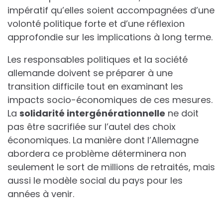
impératif qu’elles soient accompagnées d’une
volonté politique forte et d’une réflexion
approfondie sur les implications à long terme.
Les responsables politiques et la société
allemande doivent se préparer à une
transition difficile tout en examinant les
impacts socio-économiques de ces mesures.
La
s
o
l
i
d
a
r
i
t
é
i
n
t
e
r
g
é
n
é
r
a
t
i
o
n
n
e
l
l
e
ne doit
pas être sacrifiée sur l’autel des choix
économiques. La manière dont l’Allemagne
abordera ce problème déterminera non
seulement le sort de millions de retraités, mais
aussi le modèle social du pays pour les
années à venir.